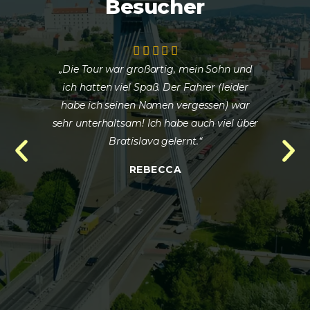
Besucher
„Die Tour war großartig, mein Sohn und
„Au
ich hatten viel Spaß. Der Fahrer (leider
in
habe ich seinen Namen vergessen) war
er
sehr unterhaltsam! Ich habe auch viel über
se
Bratislava gelernt.“
REBECCA