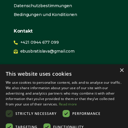
Datenschutzbestimmungen
Bedingungen und Konditionen
Kontakt
+421 0944 677 099
ebusbratislava@gmail.com
Wir Expandieren
×
This website uses cookies
PIlsen
We use cookies to personalise content, ads and to analyse our traffic.
Prague
We also share information about your use of our site with our
advertising and analytics partners who may combine it with other
Bratislava
information that you’ve provided to them or that they’ve collected
from your use of their services.
Read more
Sozialer Anteil
STRICTLY NECESSARY
PERFORMANCE
TARGETING
FUNCTIONALITY